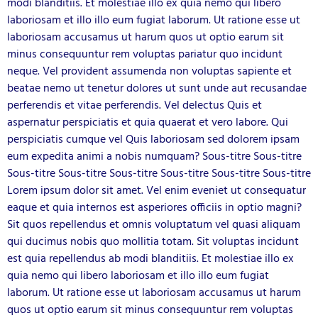
modi blanditiis. Et molestiae illo ex quia nemo qui libero
laboriosam et illo illo eum fugiat laborum. Ut ratione esse ut
laboriosam accusamus ut harum quos ut optio earum sit
minus consequuntur rem voluptas pariatur quo incidunt
neque. Vel provident assumenda non voluptas sapiente et
beatae nemo ut tenetur dolores ut sunt unde aut recusandae
perferendis et vitae perferendis. Vel delectus Quis et
aspernatur perspiciatis et quia quaerat et vero labore. Qui
perspiciatis cumque vel Quis laboriosam sed dolorem ipsam
eum expedita animi a nobis numquam? Sous-titre Sous-titre
Sous-titre Sous-titre Sous-titre Sous-titre Sous-titre Sous-titre
Lorem ipsum dolor sit amet. Vel enim eveniet ut consequatur
eaque et quia internos est asperiores officiis in optio magni?
Sit quos repellendus et omnis voluptatum vel quasi aliquam
qui ducimus nobis quo mollitia totam. Sit voluptas incidunt
est quia repellendus ab modi blanditiis. Et molestiae illo ex
quia nemo qui libero laboriosam et illo illo eum fugiat
laborum. Ut ratione esse ut laboriosam accusamus ut harum
quos ut optio earum sit minus consequuntur rem voluptas