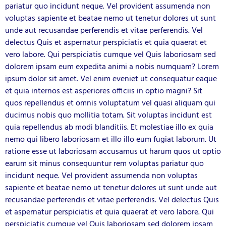
pariatur quo incidunt neque. Vel provident assumenda non
voluptas sapiente et beatae nemo ut tenetur dolores ut sunt
unde aut recusandae perferendis et vitae perferendis. Vel
delectus Quis et aspernatur perspiciatis et quia quaerat et
vero labore. Qui perspiciatis cumque vel Quis laboriosam sed
dolorem ipsam eum expedita animi a nobis numquam? Lorem
ipsum dolor sit amet. Vel enim eveniet ut consequatur eaque
et quia internos est asperiores officiis in optio magni? Sit
quos repellendus et omnis voluptatum vel quasi aliquam qui
ducimus nobis quo mollitia totam. Sit voluptas incidunt est
quia repellendus ab modi blanditiis. Et molestiae illo ex quia
nemo qui libero laboriosam et illo illo eum fugiat laborum. Ut
ratione esse ut laboriosam accusamus ut harum quos ut optio
earum sit minus consequuntur rem voluptas pariatur quo
incidunt neque. Vel provident assumenda non voluptas
sapiente et beatae nemo ut tenetur dolores ut sunt unde aut
recusandae perferendis et vitae perferendis. Vel delectus Quis
et aspernatur perspiciatis et quia quaerat et vero labore. Qui
perspiciatis cumque vel Quis laboriosam sed dolorem ipsam