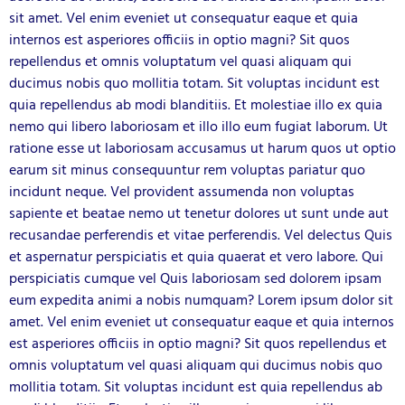
sit amet. Vel enim eveniet ut consequatur eaque et quia
internos est asperiores officiis in optio magni? Sit quos
repellendus et omnis voluptatum vel quasi aliquam qui
ducimus nobis quo mollitia totam. Sit voluptas incidunt est
quia repellendus ab modi blanditiis. Et molestiae illo ex quia
nemo qui libero laboriosam et illo illo eum fugiat laborum. Ut
ratione esse ut laboriosam accusamus ut harum quos ut optio
earum sit minus consequuntur rem voluptas pariatur quo
incidunt neque. Vel provident assumenda non voluptas
sapiente et beatae nemo ut tenetur dolores ut sunt unde aut
recusandae perferendis et vitae perferendis. Vel delectus Quis
et aspernatur perspiciatis et quia quaerat et vero labore. Qui
perspiciatis cumque vel Quis laboriosam sed dolorem ipsam
eum expedita animi a nobis numquam? Lorem ipsum dolor sit
amet. Vel enim eveniet ut consequatur eaque et quia internos
est asperiores officiis in optio magni? Sit quos repellendus et
omnis voluptatum vel quasi aliquam qui ducimus nobis quo
mollitia totam. Sit voluptas incidunt est quia repellendus ab