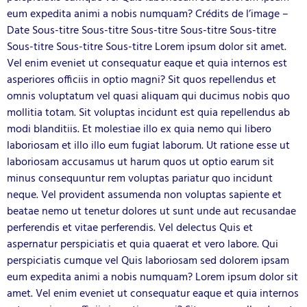
eum expedita animi a nobis numquam? Crédits de l’image –
Date Sous-titre Sous-titre Sous-titre Sous-titre Sous-titre
Sous-titre Sous-titre Sous-titre Lorem ipsum dolor sit amet.
Vel enim eveniet ut consequatur eaque et quia internos est
asperiores officiis in optio magni? Sit quos repellendus et
omnis voluptatum vel quasi aliquam qui ducimus nobis quo
mollitia totam. Sit voluptas incidunt est quia repellendus ab
modi blanditiis. Et molestiae illo ex quia nemo qui libero
laboriosam et illo illo eum fugiat laborum. Ut ratione esse ut
laboriosam accusamus ut harum quos ut optio earum sit
minus consequuntur rem voluptas pariatur quo incidunt
neque. Vel provident assumenda non voluptas sapiente et
beatae nemo ut tenetur dolores ut sunt unde aut recusandae
perferendis et vitae perferendis. Vel delectus Quis et
aspernatur perspiciatis et quia quaerat et vero labore. Qui
perspiciatis cumque vel Quis laboriosam sed dolorem ipsam
eum expedita animi a nobis numquam? Lorem ipsum dolor sit
amet. Vel enim eveniet ut consequatur eaque et quia internos