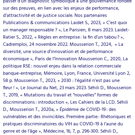
passer d’un diagnostic symbolique à une gouvernance fondée
sur des preuves, en lien avec les enjeux de performance,
d’attractivité et de justice sociale. Nos partenaires
Publications & communications Laidet S., 2023, « C’est quoi
un manager responsable ? », Le Parisien, 8 mars 2023. Laidet-
Ratier S., 2022, « Règles en entreprise : la fin d’un tabou ? »,
Cadremploi, 24 novembre 2022. Mousserion T., 2024, « La
diversité, une source d’innovation et de performance
économique », Paris de l’Innovation Mousserion C., 2020, La
politique RSE : nouvel enjeu dans la relation commerciale
banque-entreprise, Mémoire, Lyon, France, Université Lyon 2,
58 p. Mousserion T., 2023, « 2030 : l’égalité n’est pas une
fleur ! », Le Journal du Net, 23 mars 2023. Séhili D., Mousserion
T., 2019, « Mutations du travail et “nouvelles” formes de
discriminations : introduction », Les Cahiers de la LCD. Séhili
D., Mousserion T., 2020a, « Épidémie de COVID-19 : des
vulnérables et des invincibles. Première partie : Rhétoriques et
pratiques discriminatoires du VIH au COVID-19 à l’aune du
genre et de l’âge », Médecine, 16, 7, p. 296‑300. Séhili D.,