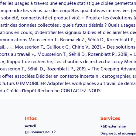
ifier les usages à travers une enquête statistique ciblée permettan
Comprendre les vécus par des enquêtes qualitatives immersives (e
, sobriété, connectivité et productivité. + Projeter les évolution
artir des données collectées : quels futurs désirés ? Quels usages
ions en cours, d’identifier les signaux faibles et d’éclairer les
mmunications Mousserion T., Benmalek Z., Séhili D., Rozenblatt P.,
l… »,. Mousserion T., Guilloux G., Chirie V., 2021, « Des solutio
rts au travail »,. Mousserion T., Séhili D., Rozenblatt P., 2018, « 
é » », Rapport de recherche, Les chantiers de recherche Leroy Mer
Mousserion T., Séhili D., Rozenblatt P., 2019, « The Creeping Ad
es associées Décider en contexte incertain : cartographier, scén
ges futurs 0 IMMOBILIER Adapter les workplaces au travail de d
ges du Crédit d’Impôt Recherche CONTACTEZ-NOUS
Infos
Services
Accueil
R&D externalisé
Qui sommes-nous ?
Diagnostic et accomp