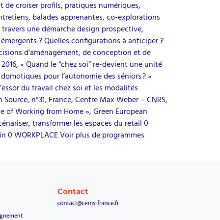
t de croiser profils, pratiques numériques,
ntretiens, balades apprenantes, co-explorations
s à travers une démarche design prospective,
 émergents ? Quelles configurations à anticiper ?
 décisions d’aménagement, de conception et de
 2016, « Quand le “chez soi” re-devient une unité
ns domotiques pour l’autonomie des séniors ? »
L’essor du travail chez soi et les modalités
lin Source, n°31, France, Centre Max Weber – CNRS,
vance of Working from Home », Green European
ariser, transformer les espaces du retail 0
emain 0 WORKPLACE Voir plus de programmes
Contact
agnement