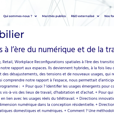
Qui sommes-nous ?
Marchés publics
R&D externalisé
Nos f
ilier
s à l’ère du numérique et de la t
 Retail, Workplace Reconfigurations spatiales à l’ère des transitio
otre rapport aux espaces. Ils deviennent hybrides, à la fois lieu 
t des désajustements, des tensions et de nouveaux usages, qui re
t si comprendre notre rapport à l’espace, nous permettait d’antici
programme : + Pour quoi ? Identifier les usages émergents pour c
is-à-vis des lieux de travail, d’habitation et d’achat. + Pour qui
n lien avec les usages réels du télétravail. + Directions innovat
 dimension numérique dans la conception résidentielle. + Direction
 pratiques domestiques et numériques. + Comment ? Une méthodologi